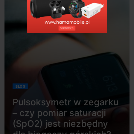
BLOG
Pulsoksymetr w zegarku
– czy pomiar saturacji
(SpO2) jest niezbędny