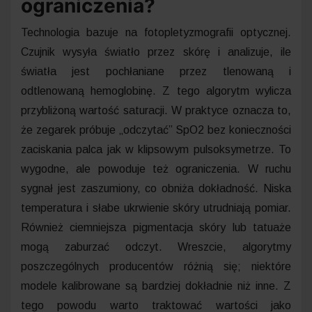
ograniczenia?
Technologia bazuje na fotopletyzmografii optycznej.
Czujnik wysyła światło przez skórę i analizuje, ile
światła jest pochłaniane przez tlenowaną i
odtlenowaną hemoglobinę. Z tego algorytm wylicza
przybliżoną wartość saturacji. W praktyce oznacza to,
że zegarek próbuje „odczytać” SpO2 bez konieczności
zaciskania palca jak w klipsowym pulsoksymetrze. To
wygodne, ale powoduje też ograniczenia. W ruchu
sygnał jest zaszumiony, co obniża dokładność. Niska
temperatura i słabe ukrwienie skóry utrudniają pomiar.
Również ciemniejsza pigmentacja skóry lub tatuaże
mogą zaburzać odczyt. Wreszcie, algorytmy
poszczególnych producentów różnią się; niektóre
modele kalibrowane są bardziej dokładnie niż inne. Z
tego powodu warto traktować wartości jako