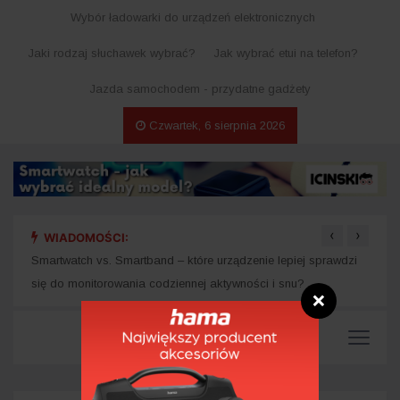
Wybór ładowarki do urządzeń elektronicznych
Jaki rodzaj słuchawek wybrać?
Jak wybrać etui na telefon?
Jazda samochodem - przydatne gadżety
Czwartek, 6 sierpnia 2026
‹
›
WIADOMOŚCI:
Akces
Jak wybrać idealny zegarek multisportowy?
❌
Smartwatch vs. Smartband – które urządzenie lepiej sprawdzi
się do monitorowania codziennej aktywności i snu?