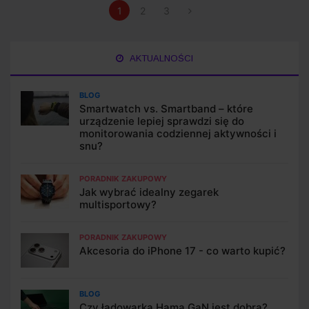
1
2
3
AKTUALNOŚCI
BLOG
Smartwatch vs. Smartband – które
urządzenie lepiej sprawdzi się do
monitorowania codziennej aktywności i
snu?
PORADNIK ZAKUPOWY
Jak wybrać idealny zegarek
multisportowy?
PORADNIK ZAKUPOWY
Akcesoria do iPhone 17 - co warto kupić?
BLOG
Czy ładowarka Hama GaN jest dobra?