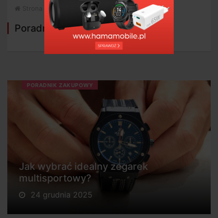
Strona główna
Poradnik zakupowy
Poradnik zakupowy
PORADNIK ZAKUPOWY
Jak wybrać idealny zegarek
multisportowy?
24 grudnia 2025