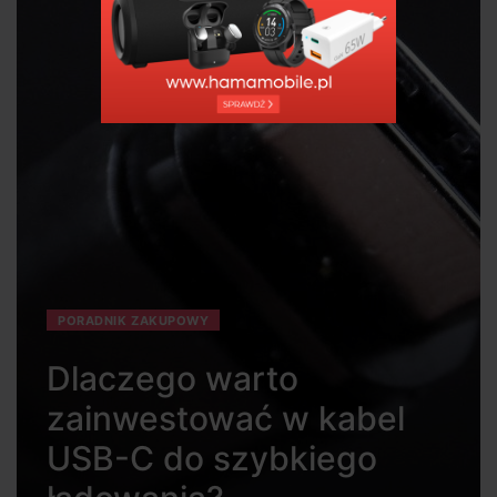
PORADNIK ZAKUPOWY
Dlaczego warto
zainwestować w kabel
USB-C do szybkiego