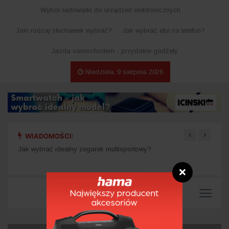
Wybór ładowarki do urządzeń elektronicznych
Jaki rodzaj słuchawek wybrać?
Jak wybrać etui na telefon?
Jazda samochodem - przydatne gadżety
Niedziela, 9 sierpnia 2026
‹
›
WIADOMOŚCI:
wdzi
Jak wybrać idealny zegarek multisportowy?
Akces
❌